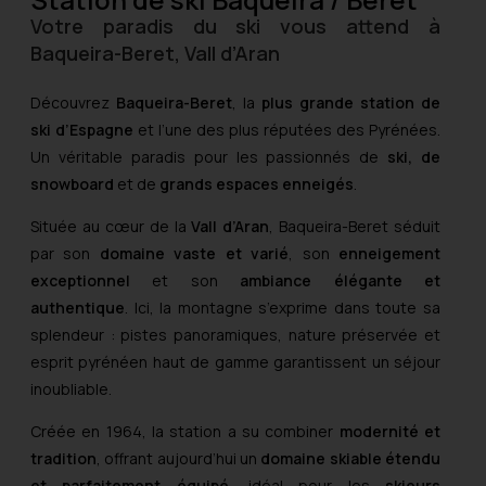
Votre paradis du ski vous attend à
Baqueira-Beret, Vall d’Aran
Découvrez
Baqueira-Beret
, la
plus grande station de
ski d’Espagne
et l’une des plus réputées des Pyrénées.
Un véritable paradis pour les passionnés de
ski, de
snowboard
et de
grands espaces enneigés
.
Située au cœur de la
Vall d’Aran
, Baqueira-Beret séduit
par son
domaine vaste et varié
, son
enneigement
exceptionnel
et son
ambiance élégante et
authentique
. Ici, la montagne s’exprime dans toute sa
splendeur : pistes panoramiques, nature préservée et
esprit pyrénéen haut de gamme garantissent un séjour
inoubliable.
Créée en 1964, la station a su combiner
modernité et
tradition
, offrant aujourd’hui un
domaine skiable
étendu
et parfaitement équipé
, idéal pour les
skieurs