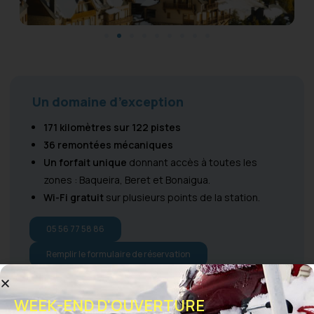
Un domaine d’exception
171 kilomètres sur 122 pistes
36 remontées mécaniques
Un forfait unique
donnant accès à toutes les
zones : Baqueira, Beret et Bonaigua.
Wi-Fi gratuit
sur plusieurs points de la station.
05 56 77 58 86
Remplir le formulaire de réservation
WEEK-END D'OUVERTURE
Des activités et services pour tous à