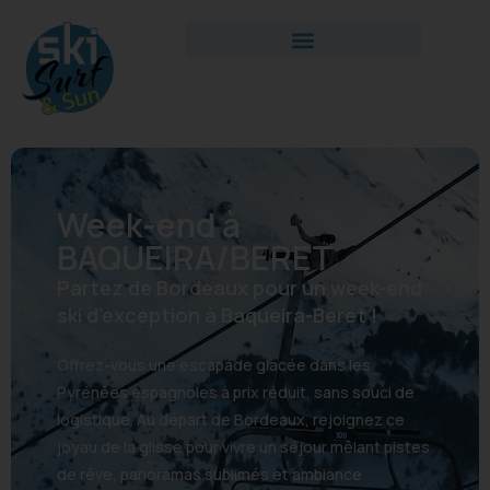
Week-end à
BAQUEIRA/BERET
Partez de Bordeaux pour un week-end
ski d’exception à Baqueira-Beret !
Offrez-vous une escapade glacée dans les
Pyrénées espagnoles à prix réduit, sans souci de
logistique. Au départ de Bordeaux, rejoignez ce
joyau de la glisse pour vivre un séjour mêlant pistes
de rêve, panoramas sublimés et ambiance