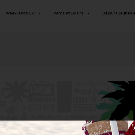
Week-ends Ski
Parcs et Loisirs
Séjours Jeunes e