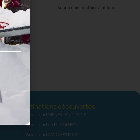
E
Aucun commentaire à afficher.
Destinations découvertes
LA
Week-end DISNEYLAND PARIS
Week-end du PUY DU FOU
Week-end PARC ASTERIX